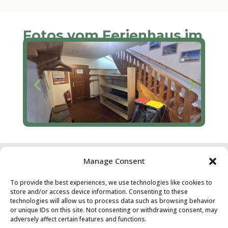
Fotos vom Ferienhaus im
Salzburgerland
Manage Consent
Wichtige Information
To provide the best experiences, we use technologies like cookies to
Allgemein
store and/or access device information. Consenting to these
Ankunft und Abfahrt
technologies will allow us to process data such as browsing behavior
or unique IDs on this site. Not consenting or withdrawing consent, may
Bettwäsche und
adversely affect certain features and functions.
Handtücher